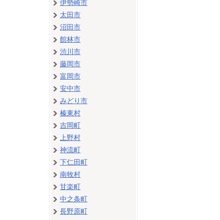
伊勢崎市
太田市
沼田市
館林市
渋川市
藤岡市
富岡市
安中市
みどり市
榛東村
吉岡町
上野村
神流町
下仁田町
南牧村
甘楽町
中之条町
長野原町