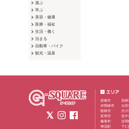
遊ぶ
学ぶ
美容・健康
医療・福祉
生活・働く
泊まる
自動車・バイク
観光・温泉
前橋市
高崎
伊勢崎市
太田
館林市
渋川
富岡市
安中
榛東村
吉岡
神流町
下仁