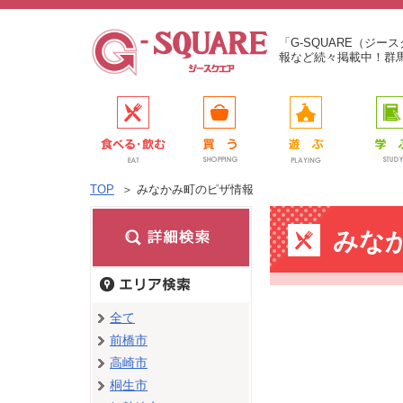
「G-SQUARE（ジ
報など続々掲載中！群
TOP
＞
みなかみ町のピザ情報
みな
全て
前橋市
高崎市
桐生市