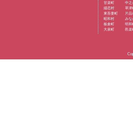
甘楽町
中之
嬬恋村
草津
東吾妻町
片品
昭和村
みな
板倉町
明和
大泉町
邑楽
Cop