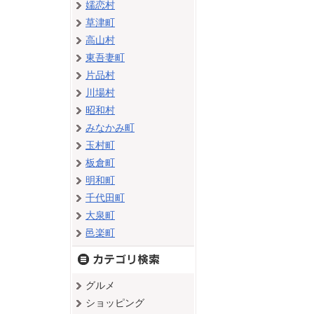
嬬恋村
草津町
高山村
東吾妻町
片品村
川場村
昭和村
みなかみ町
玉村町
板倉町
明和町
千代田町
大泉町
邑楽町
グルメ
ショッピング