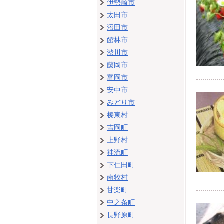
伊勢崎市
太田市
沼田市
館林市
渋川市
藤岡市
富岡市
安中市
みどり市
榛東村
吉岡町
上野村
神流町
下仁田町
南牧村
甘楽町
中之条町
長野原町