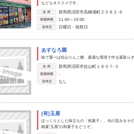
などもオススメです。
群馬県沼田市高橋場町２０８２-６
11:00～19:00
日曜日・祝祭日
あすなろ園
味で選べば佐山りんご郷、最適な環境で作る葉取ら
群馬県沼田市佐山町１６０７-３
-
なし
(有)玉屋
ほっくりとした味立ちの「焼菓子」、旬の旨みをそ
銘菓”玉屋”の和菓子をどうぞ。