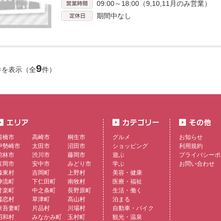
09:00～18:00（9,10,11月のみ営業）
期間中なし
9
件を表示（全
件）
前橋市
高崎市
桐生市
グルメ
お知らせ
伊勢崎市
太田市
沼田市
ショッピング
利用規約
館林市
渋川市
藤岡市
遊ぶ
プライバシーポ
富岡市
安中市
みどり市
学ぶ
お問い合わせ
榛東村
吉岡町
上野村
美容・健康
神流町
下仁田町
南牧村
医療・福祉
甘楽町
中之条町
長野原町
生活・働く
嬬恋村
草津町
高山村
泊まる
東吾妻町
片品村
川場村
自動車・バイク
昭和村
みなかみ町
玉村町
観光・温泉