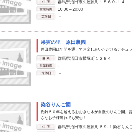
群馬県沼田市久屋原町１５６０-１４
10:00～20:00
－
果実の里 原田農園
原田農園は年間を通してお楽しみいただけるナチュラ
群馬県沼田市横塚町１２９４
-
－
染谷りんご園
樹齢５０年を越えるおおきな木が自慢のりんご園。
さなお子様連れでも安心！
群馬県沼田市久屋原町６９-１染谷りん