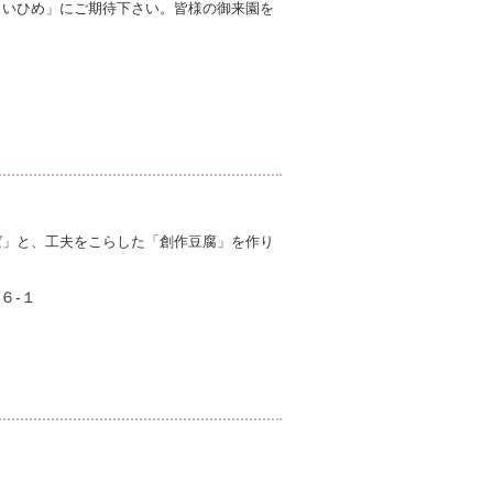
よいひめ」にご期待下さい。皆様の御来園を
ば」と、工夫をこらした「創作豆腐」を作り
６-１