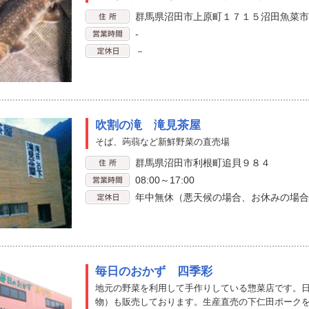
群馬県沼田市上原町１７１５沼田魚菜市
-
－
吹割の滝 滝見茶屋
そば、蒟蒻など新鮮野菜の直売場
群馬県沼田市利根町追貝９８４
08:00～17:00
年中無休（悪天候の場合、お休みの場合
毎日のおかず 四季彩
地元の野菜を利用して手作りしている惣菜店です。日替わ
物）も販売しております。生産直売の下仁田ポーク