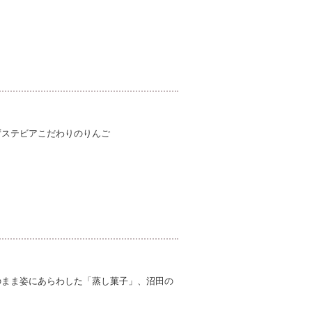
ずステビアこだわりのりんご
のまま姿にあらわした「蒸し菓子」、沼田の