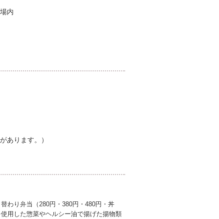
場内
があります。）
り弁当（280円・380円・480円・丼
を使用した惣菜やヘルシー油で揚げた揚物類