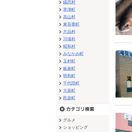
嬬恋村
草津町
高山村
東吾妻町
片品村
川場村
昭和村
みなかみ町
玉村町
板倉町
明和町
千代田町
大泉町
邑楽町
グルメ
ショッピング