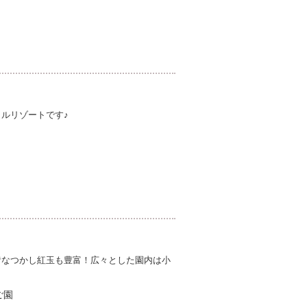
ルリゾートです♪
昔なつかし紅玉も豊富！広々とした園内は小
ご園