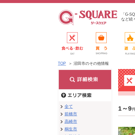
「G-
など続
TOP
＞
沼田市のその他情報
全て
1～9
前橋市
高崎市
桐生市