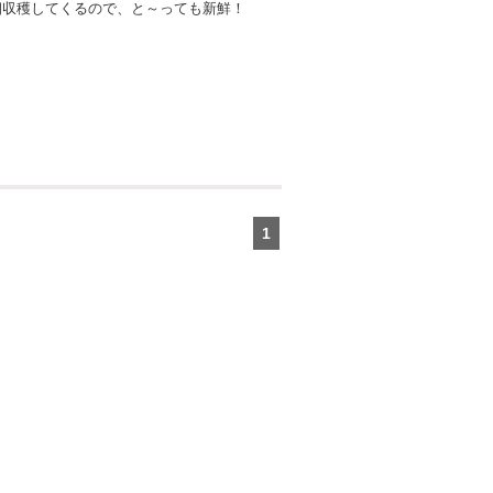
朝収穫してくるので、と～っても新鮮！
1