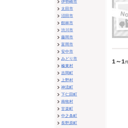
伊勢崎市
太田市
沼田市
館林市
渋川市
藤岡市
富岡市
安中市
みどり市
1～1
榛東村
吉岡町
上野村
神流町
下仁田町
南牧村
甘楽町
中之条町
長野原町