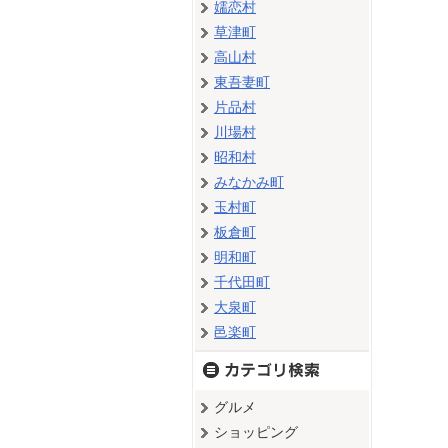
嬬恋村
草津町
高山村
東吾妻町
片品村
川場村
昭和村
みなかみ町
玉村町
板倉町
明和町
千代田町
大泉町
邑楽町
グルメ
ショッピング