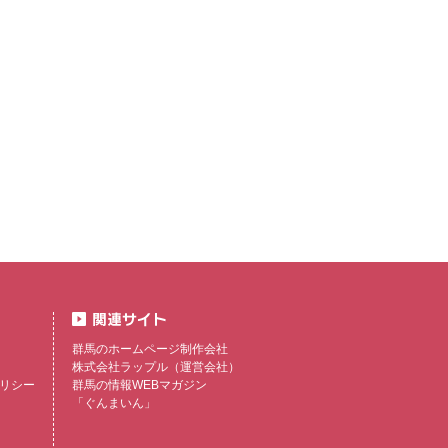
群馬のホームページ制作会社
株式会社ラップル
（運営会社）
リシー
群馬の情報WEBマガジン
「ぐんまいん」