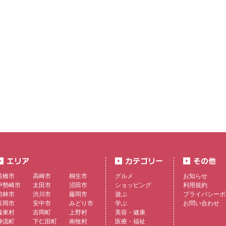
前橋市
高崎市
桐生市
グルメ
お知らせ
伊勢崎市
太田市
沼田市
ショッピング
利用規約
館林市
渋川市
藤岡市
遊ぶ
プライバシーポ
富岡市
安中市
みどり市
学ぶ
お問い合わせ
榛東村
吉岡町
上野村
美容・健康
神流町
下仁田町
南牧村
医療・福祉