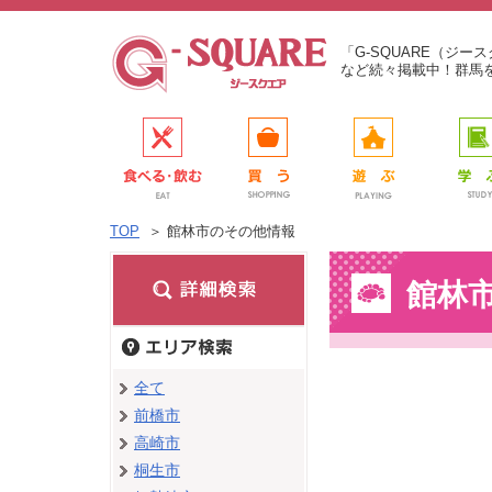
「G-SQUARE（ジ
など続々掲載中！群馬
TOP
＞
館林市のその他情報
館林
全て
前橋市
高崎市
桐生市