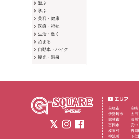
遊ぶ
学ぶ
美容・健康
医療・福祉
生活・働く
泊まる
自動車・バイク
観光・温泉
前橋市
高崎
伊勢崎市
太田
館林市
渋川
富岡市
安中
榛東村
吉岡
神流町
下仁