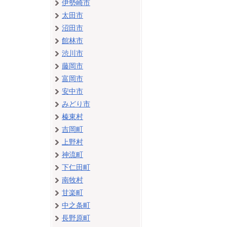
伊勢崎市
太田市
沼田市
館林市
渋川市
藤岡市
富岡市
安中市
みどり市
榛東村
吉岡町
上野村
神流町
下仁田町
南牧村
甘楽町
中之条町
長野原町