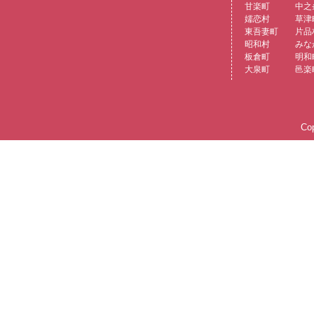
甘楽町
中之
嬬恋村
草津
東吾妻町
片品
昭和村
みな
板倉町
明和
大泉町
邑楽
Cop