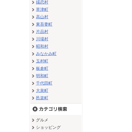
嬬恋村
草津町
高山村
東吾妻町
片品村
川場村
昭和村
みなかみ町
玉村町
板倉町
明和町
千代田町
大泉町
邑楽町
グルメ
ショッピング