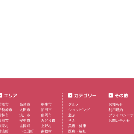
前橋市
高崎市
桐生市
グルメ
お知らせ
伊勢崎市
太田市
沼田市
ショッピング
利用規約
館林市
渋川市
藤岡市
遊ぶ
プライバシーポ
富岡市
安中市
みどり市
学ぶ
お問い合わせ
榛東村
吉岡町
上野村
美容・健康
神流町
下仁田町
南牧村
医療・福祉