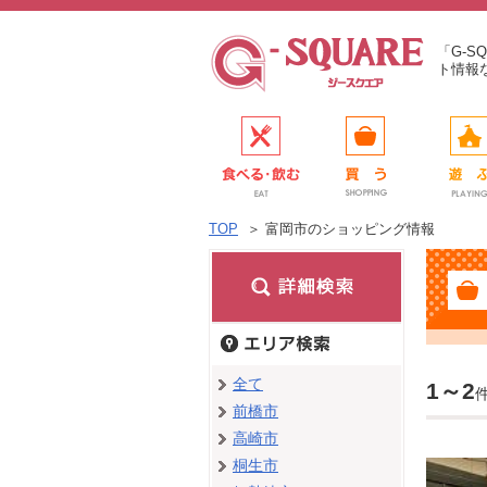
「G-
ト情報
TOP
＞
富岡市のショッピング情報
全て
1～2
前橋市
高崎市
桐生市