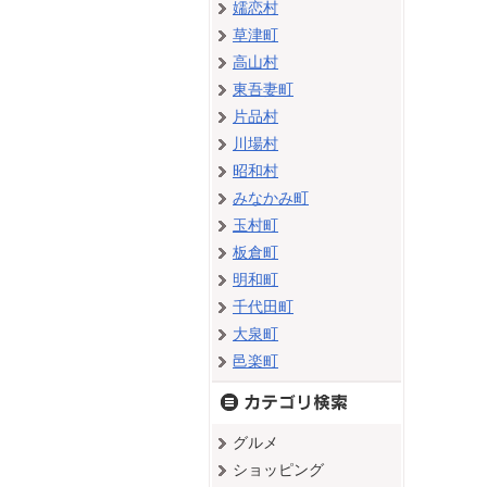
嬬恋村
草津町
高山村
東吾妻町
片品村
川場村
昭和村
みなかみ町
玉村町
板倉町
明和町
千代田町
大泉町
邑楽町
グルメ
ショッピング