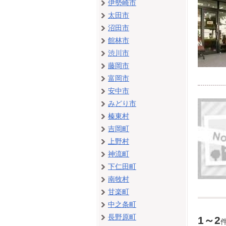
伊勢崎市
太田市
沼田市
館林市
渋川市
藤岡市
富岡市
安中市
みどり市
榛東村
吉岡町
上野村
神流町
下仁田町
南牧村
甘楽町
中之条町
長野原町
1～2