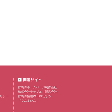
群馬のホームページ制作会社
株式会社ラップル
（運営会社）
リシー
群馬の情報WEBマガジン
「ぐんまいん」