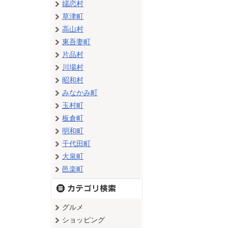
嬬恋村
草津町
高山村
東吾妻町
片品村
川場村
昭和村
みなかみ町
玉村町
板倉町
明和町
千代田町
大泉町
邑楽町
グルメ
ショッピング