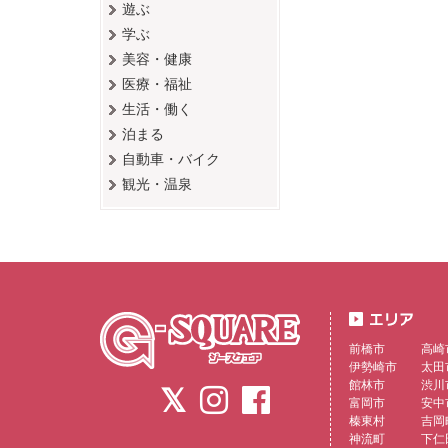
遊ぶ
学ぶ
美容・健康
医療・福祉
生活・働く
泊まる
自動車・バイク
観光・温泉
前橋市
高崎
伊勢崎市
太田
館林市
渋川
富岡市
安中
榛東村
吉岡
神流町
下仁