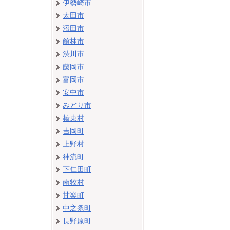
伊勢崎市
太田市
沼田市
館林市
渋川市
藤岡市
富岡市
安中市
みどり市
榛東村
吉岡町
上野村
神流町
下仁田町
南牧村
甘楽町
中之条町
長野原町