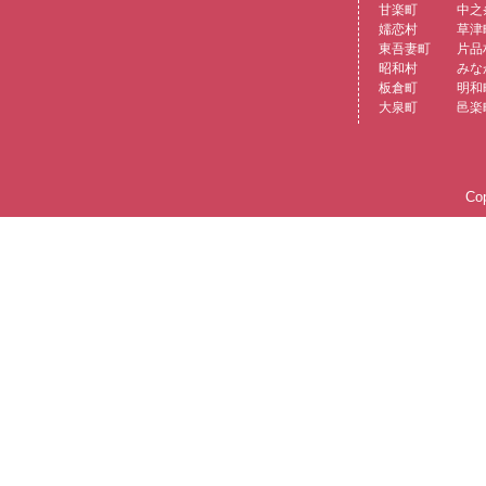
甘楽町
中之
嬬恋村
草津
東吾妻町
片品
昭和村
みな
板倉町
明和
大泉町
邑楽
Cop