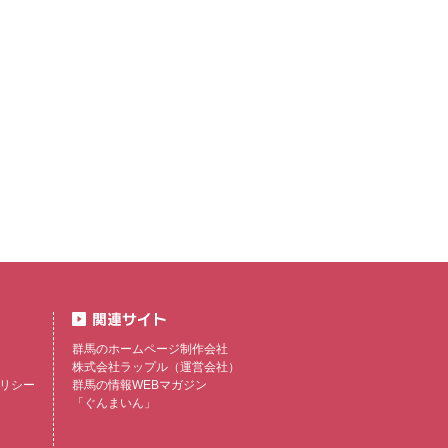
群馬のホームページ制作会社
株式会社ラップル
（運営会社）
リシー
群馬の情報WEBマガジン
「ぐんまいん」