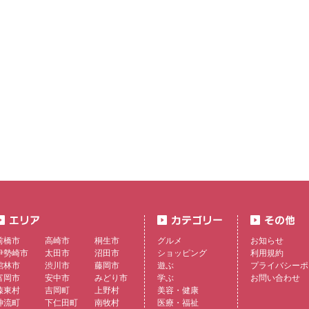
前橋市
高崎市
桐生市
グルメ
お知らせ
伊勢崎市
太田市
沼田市
ショッピング
利用規約
館林市
渋川市
藤岡市
遊ぶ
プライバシーポ
富岡市
安中市
みどり市
学ぶ
お問い合わせ
榛東村
吉岡町
上野村
美容・健康
神流町
下仁田町
南牧村
医療・福祉