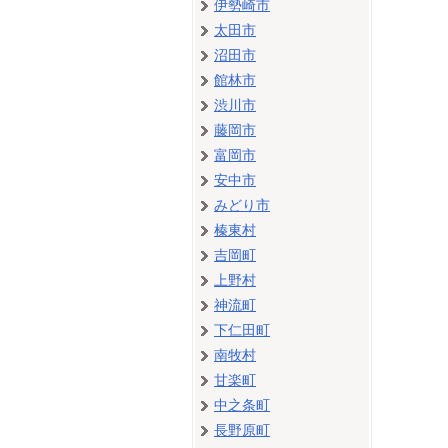
伊勢崎市
太田市
沼田市
館林市
渋川市
藤岡市
富岡市
安中市
みどり市
榛東村
吉岡町
上野村
神流町
下仁田町
南牧村
甘楽町
中之条町
長野原町