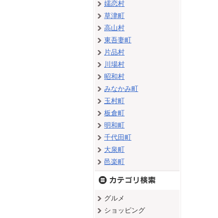
嬬恋村
草津町
高山村
東吾妻町
片品村
川場村
昭和村
みなかみ町
玉村町
板倉町
明和町
千代田町
大泉町
邑楽町
グルメ
ショッピング