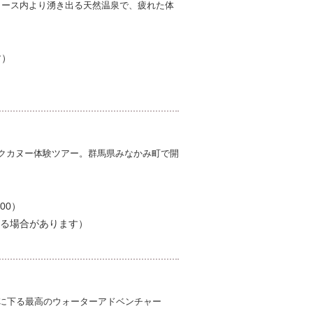
コース内より湧き出る天然温泉で、疲れた体
す）
クカヌー体験ツアー。群馬県みなかみ町で開
00）
る場合があります）
快に下る最高のウォーターアドベンチャー