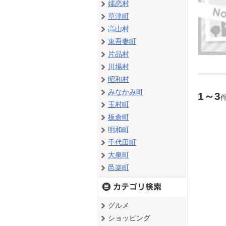
嬬恋村
草津町
高山村
東吾妻町
片品村
川場村
昭和村
みなかみ町
1～3
玉村町
板倉町
明和町
千代田町
大泉町
邑楽町
グルメ
ショッピング