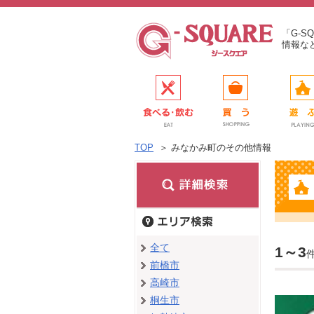
「G-
情報な
TOP
＞
みなかみ町のその他情報
全て
1～3
前橋市
高崎市
桐生市