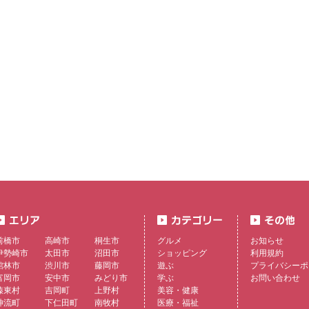
前橋市
高崎市
桐生市
グルメ
お知らせ
伊勢崎市
太田市
沼田市
ショッピング
利用規約
館林市
渋川市
藤岡市
遊ぶ
プライバシーポ
富岡市
安中市
みどり市
学ぶ
お問い合わせ
榛東村
吉岡町
上野村
美容・健康
神流町
下仁田町
南牧村
医療・福祉