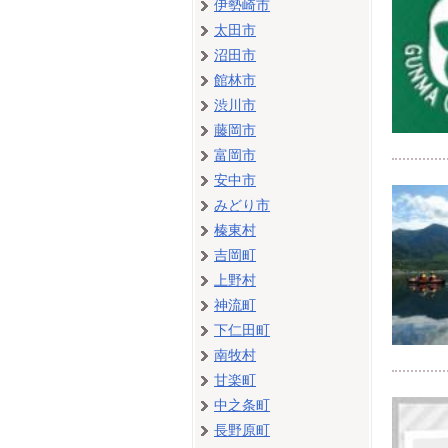
伊勢崎市
太田市
沼田市
館林市
渋川市
藤岡市
富岡市
安中市
みどり市
榛東村
吉岡町
上野村
神流町
下仁田町
南牧村
甘楽町
中之条町
長野原町