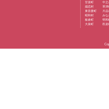
甘楽町
中之
嬬恋村
草津
東吾妻町
片品
昭和村
みな
板倉町
明和
大泉町
邑楽
Cop