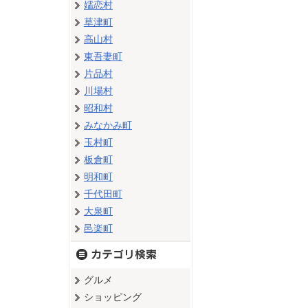
嬬恋村
草津町
高山村
東吾妻町
片品村
川場村
昭和村
みなかみ町
玉村町
板倉町
明和町
千代田町
大泉町
邑楽町
グルメ
ショッピング