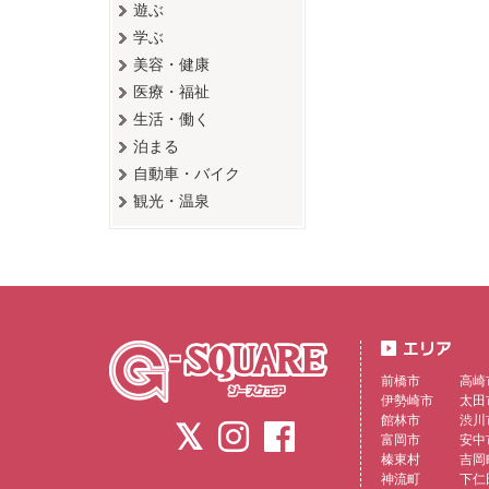
遊ぶ
学ぶ
美容・健康
医療・福祉
生活・働く
泊まる
自動車・バイク
観光・温泉
前橋市
高崎
伊勢崎市
太田
館林市
渋川
富岡市
安中
榛東村
吉岡
神流町
下仁