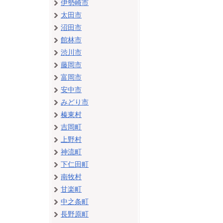
伊勢崎市
太田市
沼田市
館林市
渋川市
藤岡市
富岡市
安中市
みどり市
榛東村
吉岡町
上野村
神流町
下仁田町
南牧村
甘楽町
中之条町
長野原町