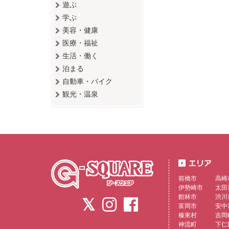
遊ぶ
学ぶ
美容・健康
医療・福祉
生活・働く
泊まる
自動車・バイク
観光・温泉
前橋市
高崎
伊勢崎市
太田
館林市
渋川
富岡市
安中
榛東村
吉岡
神流町
下仁