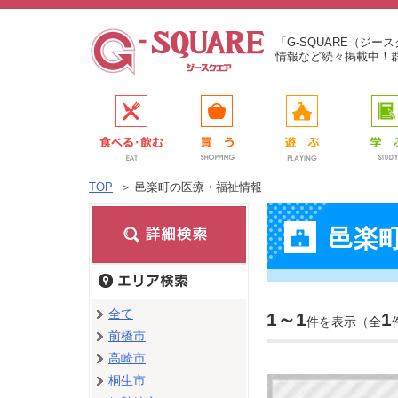
「G-SQUARE（ジ
情報など続々掲載中！
TOP
＞
邑楽町の医療・福祉情報
邑楽
全て
1～1
1
件を表示（全
前橋市
高崎市
桐生市