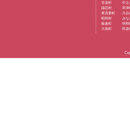
甘楽町
中之
嬬恋村
草津
東吾妻町
片品
昭和村
みな
板倉町
明和
大泉町
邑楽
Cop