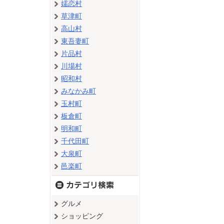
嬬恋村
草津町
高山村
東吾妻町
片品村
川場村
昭和村
みなかみ町
玉村町
板倉町
明和町
千代田町
大泉町
邑楽町
グルメ
ショッピング