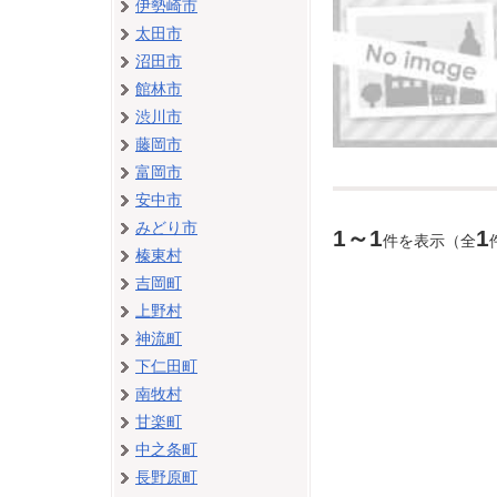
伊勢崎市
太田市
沼田市
館林市
渋川市
藤岡市
富岡市
安中市
みどり市
1～1
1
件を表示（全
榛東村
吉岡町
上野村
神流町
下仁田町
南牧村
甘楽町
中之条町
長野原町