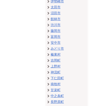
伊勢崎市
太田市
沼田市
館林市
渋川市
藤岡市
富岡市
安中市
みどり市
榛東村
吉岡町
上野村
神流町
下仁田町
南牧村
甘楽町
中之条町
長野原町