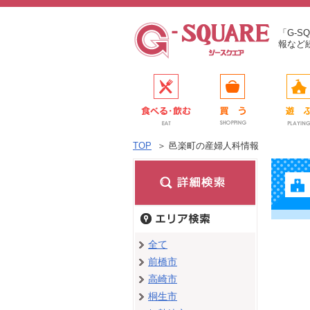
「G-
報など
TOP
＞
邑楽町の産婦人科情報
全て
前橋市
高崎市
桐生市