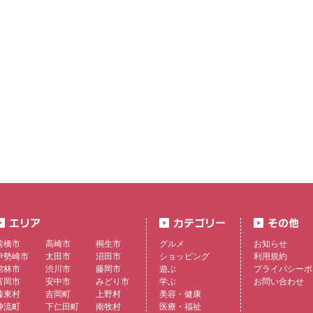
前橋市
高崎市
桐生市
グルメ
お知らせ
伊勢崎市
太田市
沼田市
ショッピング
利用規約
館林市
渋川市
藤岡市
遊ぶ
プライバシーポ
富岡市
安中市
みどり市
学ぶ
お問い合わせ
榛東村
吉岡町
上野村
美容・健康
神流町
下仁田町
南牧村
医療・福祉