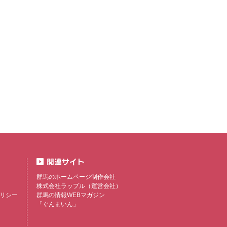
群馬のホームページ制作会社
株式会社ラップル
（運営会社）
リシー
群馬の情報WEBマガジン
「ぐんまいん」