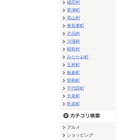
嬬恋村
草津町
高山村
東吾妻町
片品村
川場村
昭和村
みなかみ町
玉村町
板倉町
明和町
千代田町
大泉町
邑楽町
グルメ
ショッピング