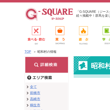
「G-SQUARE（ジ
続々掲載中！群馬を楽
TOP
＞
昭和村の情報
昭和
全て
前橋市
高崎市
桐生市