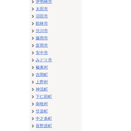
伊勢崎市
太田市
沼田市
館林市
渋川市
藤岡市
富岡市
安中市
みどり市
榛東村
吉岡町
上野村
神流町
下仁田町
南牧村
甘楽町
中之条町
長野原町