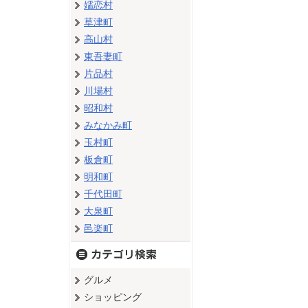
嬬恋村
草津町
高山村
東吾妻町
片品村
川場村
昭和村
みなかみ町
玉村町
板倉町
明和町
千代田町
大泉町
邑楽町
グルメ
ショッピング