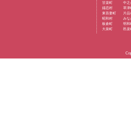
甘楽町
中之
嬬恋村
草津
東吾妻町
片品
昭和村
みな
板倉町
明和
大泉町
邑楽
Cop