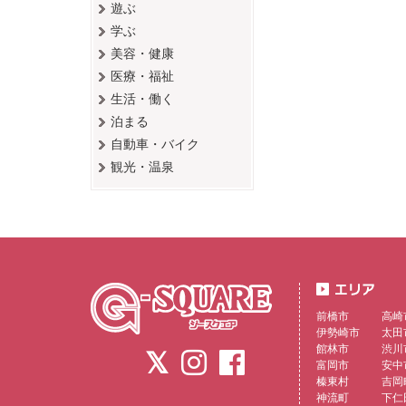
遊ぶ
学ぶ
美容・健康
医療・福祉
生活・働く
泊まる
自動車・バイク
観光・温泉
前橋市
高崎
伊勢崎市
太田
館林市
渋川
富岡市
安中
榛東村
吉岡
神流町
下仁