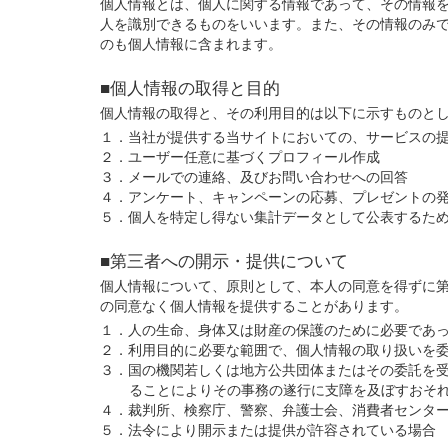
個人情報とは、個人に関する情報であって、その情報
人を識別できるものをいいます。また、その情報のみ
のも個人情報に含まれます。
■個人情報の取得と目的
個人情報の取得と、その利用目的は以下に示すものと
１．当社が提供する当サイトにおいての、サービスの
２．ユーザー任意に基づくプロフィール作成
３．メールでの連絡、及びお問い合わせへの回答
４．アンケート、キャンペーンの応募、プレゼントの
５．個人を特定し得ない集計データとして公表するた
■第三者への開示・提供について
個人情報について、原則として、本人の同意を得ずに
の同意なく個人情報を提供することがあります。
１．人の生命、身体又は財産の保護のために必要であ
２．利用目的に必要な範囲で、個人情報の取り扱いを
３．国の機関若しくは地方公共団体またはその委託を
ることによりその事務の遂行に支障を及ぼすおそ
４．裁判所、検察庁、警察、弁護士会、消費者センタ
５．法令により開示または提供が許容されている場合