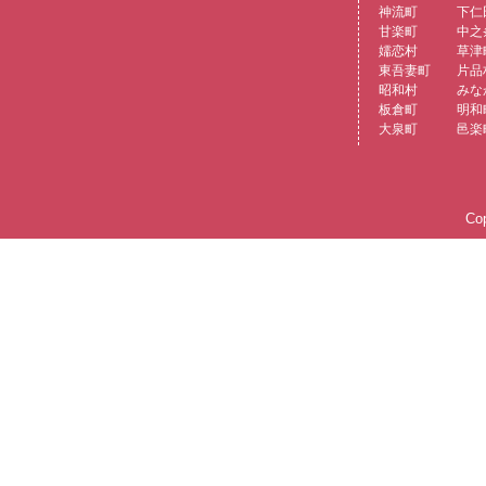
神流町
下仁
甘楽町
中之
嬬恋村
草津
東吾妻町
片品
昭和村
みな
板倉町
明和
大泉町
邑楽
Cop