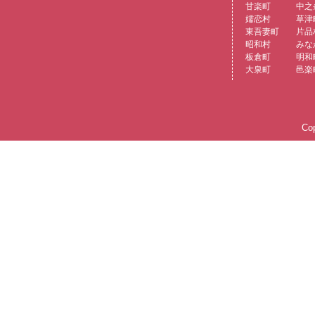
甘楽町
中之
嬬恋村
草津
東吾妻町
片品
昭和村
みな
板倉町
明和
大泉町
邑楽
Cop