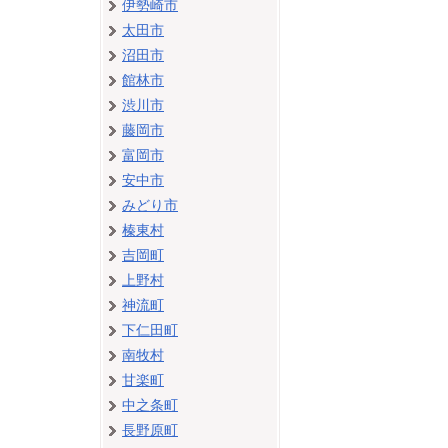
伊勢崎市
太田市
沼田市
館林市
渋川市
藤岡市
富岡市
安中市
みどり市
榛東村
吉岡町
上野村
神流町
下仁田町
南牧村
甘楽町
中之条町
長野原町