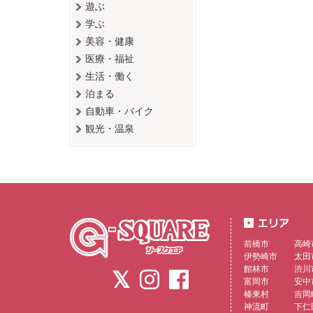
遊ぶ
学ぶ
美容・健康
医療・福祉
生活・働く
泊まる
自動車・バイク
観光・温泉
前橋市
高崎
伊勢崎市
太田
館林市
渋川
富岡市
安中
榛東村
吉岡
神流町
下仁