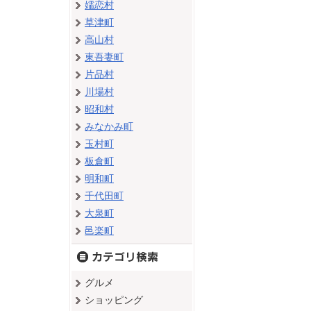
嬬恋村
草津町
高山村
東吾妻町
片品村
川場村
昭和村
みなかみ町
玉村町
板倉町
明和町
千代田町
大泉町
邑楽町
グルメ
ショッピング