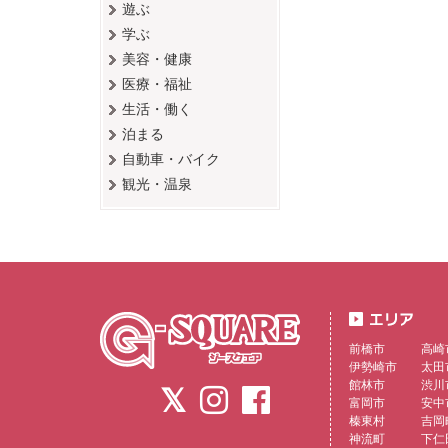
遊ぶ
学ぶ
美容・健康
医療・福祉
生活・働く
泊まる
自動車・バイク
観光・温泉
前橋市
高崎
伊勢崎市
太田
館林市
渋川
富岡市
安中
榛東村
吉岡
神流町
下仁