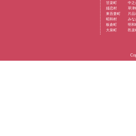
甘楽町
中之
嬬恋村
草津
東吾妻町
片品
昭和村
みな
板倉町
明和
大泉町
邑楽
Cop