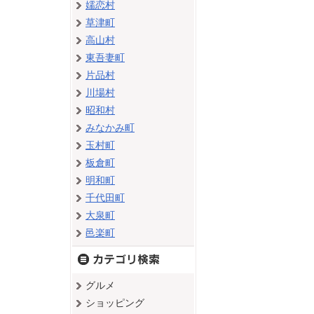
嬬恋村
草津町
高山村
東吾妻町
片品村
川場村
昭和村
みなかみ町
玉村町
板倉町
明和町
千代田町
大泉町
邑楽町
グルメ
ショッピング