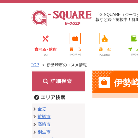
「G-SQUARE（ジ
報など続々掲載中！群
TOP
＞
伊勢崎市のコスメ情報
伊勢
全て
前橋市
高崎市
桐生市