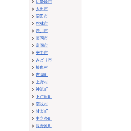
伊勢崎市
太田市
沼田市
館林市
渋川市
藤岡市
富岡市
安中市
みどり市
榛東村
吉岡町
上野村
神流町
下仁田町
南牧村
甘楽町
中之条町
長野原町