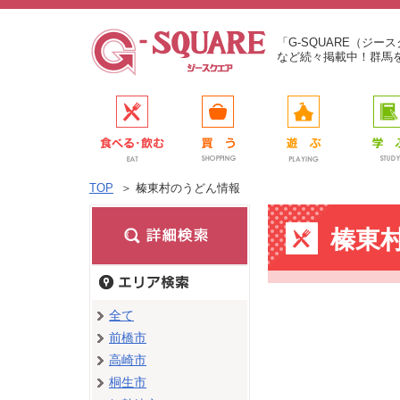
「G-SQUARE（ジ
など続々掲載中！群馬
TOP
＞
榛東村のうどん情報
榛東
全て
前橋市
高崎市
桐生市