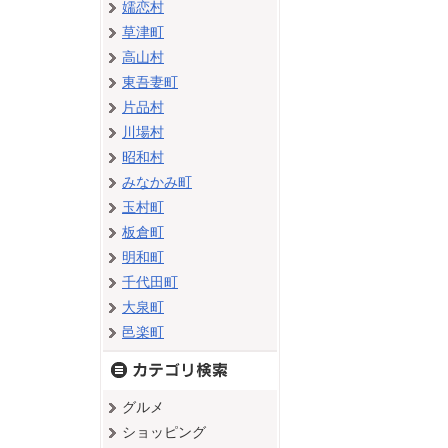
嬬恋村
草津町
高山村
東吾妻町
片品村
川場村
昭和村
みなかみ町
玉村町
板倉町
明和町
千代田町
大泉町
邑楽町
グルメ
ショッピング