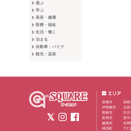
遊ぶ
学ぶ
美容・健康
医療・福祉
生活・働く
泊まる
自動車・バイク
観光・温泉
前橋市
高崎
伊勢崎市
太田
館林市
渋川
富岡市
安中
榛東村
吉岡
神流町
下仁