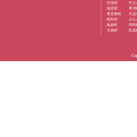
甘楽町
中之
嬬恋村
草津
東吾妻町
片品
昭和村
みな
板倉町
明和
大泉町
邑楽
Cop