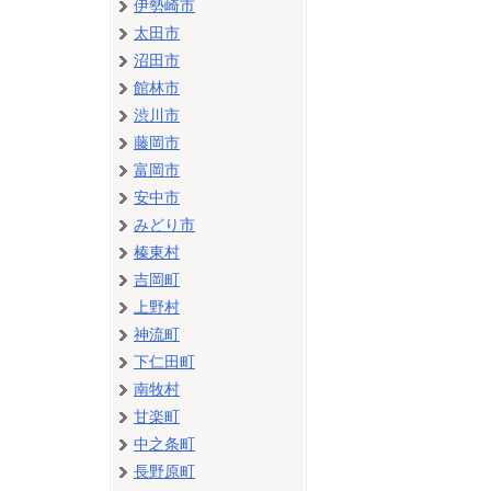
伊勢崎市
太田市
沼田市
館林市
渋川市
藤岡市
富岡市
安中市
みどり市
榛東村
吉岡町
上野村
神流町
下仁田町
南牧村
甘楽町
中之条町
長野原町