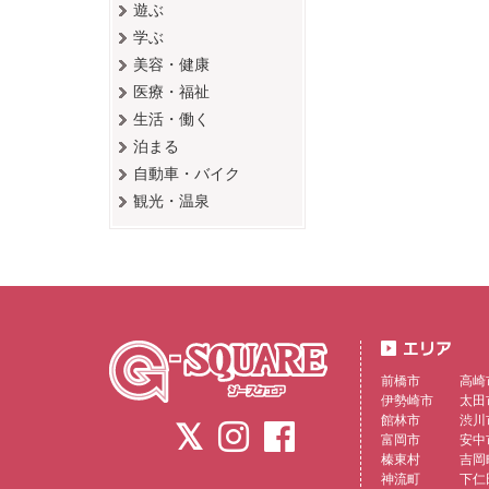
遊ぶ
学ぶ
美容・健康
医療・福祉
生活・働く
泊まる
自動車・バイク
観光・温泉
前橋市
高崎
伊勢崎市
太田
館林市
渋川
富岡市
安中
榛東村
吉岡
神流町
下仁