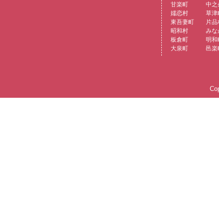
甘楽町
中之
嬬恋村
草津
東吾妻町
片品
昭和村
みな
板倉町
明和
大泉町
邑楽
Cop