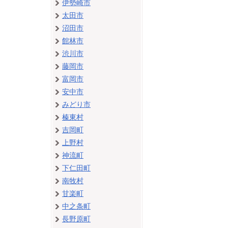
伊勢崎市
太田市
沼田市
館林市
渋川市
藤岡市
富岡市
安中市
みどり市
榛東村
吉岡町
上野村
神流町
下仁田町
南牧村
甘楽町
中之条町
長野原町