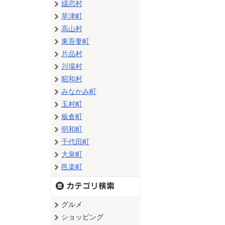
嬬恋村
草津町
高山村
東吾妻町
片品村
川場村
昭和村
みなかみ町
玉村町
板倉町
明和町
千代田町
大泉町
邑楽町
グルメ
ショッピング