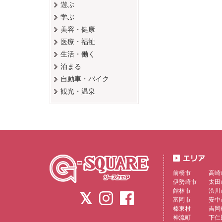
遊ぶ
学ぶ
美容・健康
医療・福祉
生活・働く
泊まる
自動車・バイク
観光・温泉
前橋市
高崎
伊勢崎市
太田
館林市
渋川
富岡市
安中
榛東村
吉岡
神流町
下仁