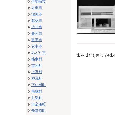
伊勢崎市
太田市
沼田市
館林市
渋川市
藤岡市
富岡市
安中市
みどり市
1～1
1
件を表示（全
榛東村
吉岡町
上野村
神流町
下仁田町
南牧村
甘楽町
中之条町
長野原町