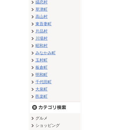
嬬恋村
草津町
高山村
東吾妻町
片品村
川場村
昭和村
みなかみ町
玉村町
板倉町
明和町
千代田町
大泉町
邑楽町
グルメ
ショッピング