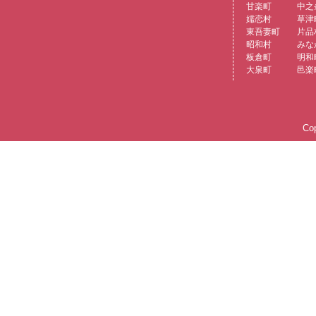
甘楽町
中之
嬬恋村
草津
東吾妻町
片品
昭和村
みな
板倉町
明和
大泉町
邑楽
Cop