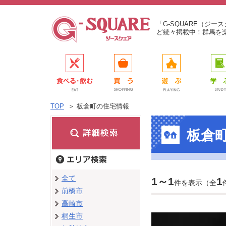
「G-SQUARE（ジ
ど続々掲載中！群馬を
TOP
＞
板倉町の住宅情報
板倉
全て
1～1
1
件を表示（全
前橋市
高崎市
桐生市