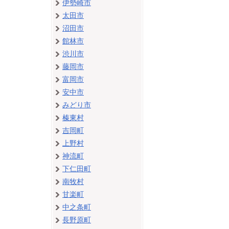
伊勢崎市
太田市
沼田市
館林市
渋川市
藤岡市
富岡市
安中市
みどり市
榛東村
吉岡町
上野村
神流町
下仁田町
南牧村
甘楽町
中之条町
長野原町