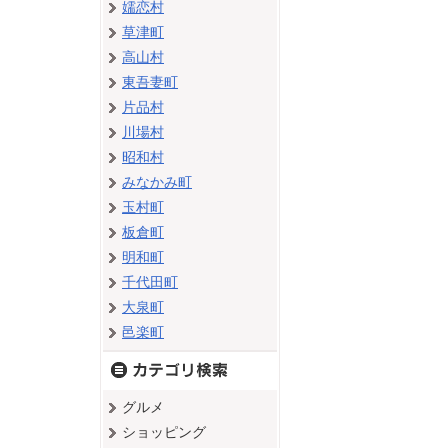
嬬恋村
草津町
高山村
東吾妻町
片品村
川場村
昭和村
みなかみ町
玉村町
板倉町
明和町
千代田町
大泉町
邑楽町
グルメ
ショッピング