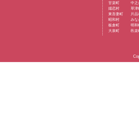
甘楽町
中之
嬬恋村
草津
東吾妻町
片品
昭和村
みな
板倉町
明和
大泉町
邑楽
Cop