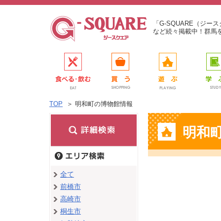
「G-SQUARE（ジ
など続々掲載中！群馬
TOP
＞
明和町の博物館情報
明和
全て
前橋市
高崎市
桐生市