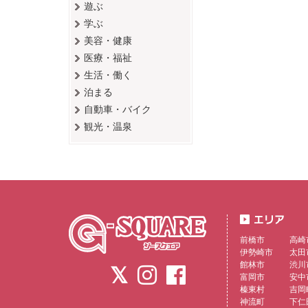
遊ぶ
学ぶ
美容・健康
医療・福祉
生活・働く
泊まる
自動車・バイク
観光・温泉
前橋市
高崎
伊勢崎市
太田
館林市
渋川
富岡市
安中
榛東村
吉岡
神流町
下仁