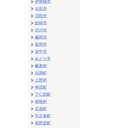
伊勢崎市
太田市
沼田市
館林市
渋川市
藤岡市
富岡市
安中市
みどり市
榛東村
吉岡町
上野村
神流町
下仁田町
南牧村
甘楽町
中之条町
長野原町