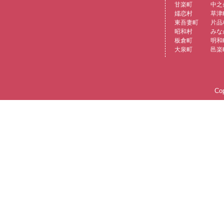
甘楽町
中之
嬬恋村
草津
東吾妻町
片品
昭和村
みな
板倉町
明和
大泉町
邑楽
Cop