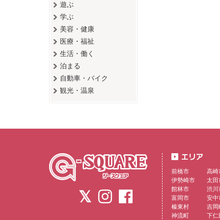
遊ぶ
学ぶ
美容・健康
医療・福祉
生活・働く
泊まる
自動車・バイク
観光・温泉
前橋市
高崎
伊勢崎市
太田
館林市
渋川
富岡市
安中
榛東村
吉岡
神流町
下仁