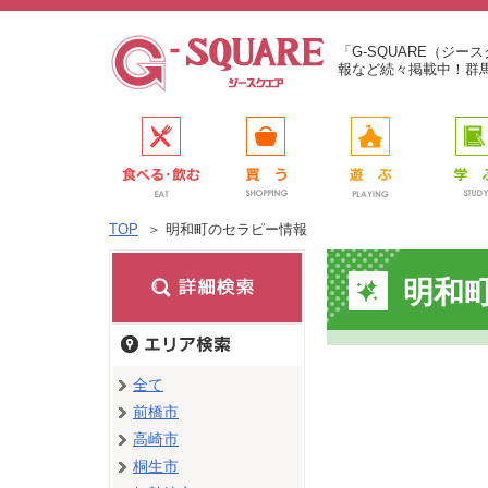
「G-SQUARE（ジ
報など続々掲載中！群
TOP
＞
明和町のセラピー情報
明和
全て
前橋市
高崎市
桐生市