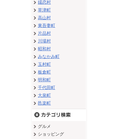
嬬恋村
草津町
高山村
東吾妻町
片品村
川場村
昭和村
みなかみ町
玉村町
板倉町
明和町
千代田町
大泉町
邑楽町
グルメ
ショッピング