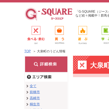
「G-SQUARE（ジ
など続々掲載中！群馬
TOP
＞
大泉町のうどん情報
大泉
全て
前橋市
高崎市
桐生市