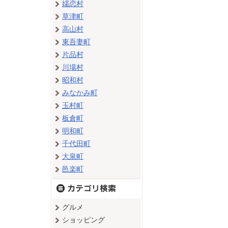
嬬恋村
草津町
高山村
東吾妻町
片品村
川場村
昭和村
みなかみ町
玉村町
板倉町
明和町
千代田町
大泉町
邑楽町
グルメ
ショッピング