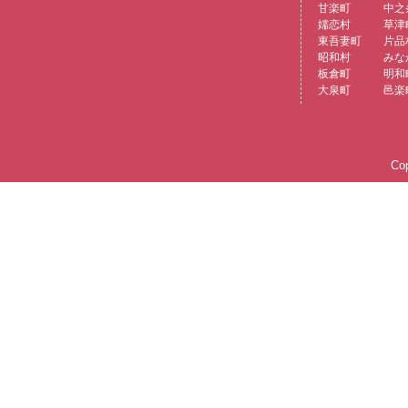
甘楽町
中之
嬬恋村
草津
東吾妻町
片品
昭和村
みな
板倉町
明和
大泉町
邑楽
Cop