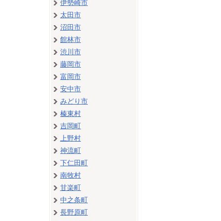
伊勢崎市
太田市
沼田市
館林市
渋川市
藤岡市
富岡市
安中市
みどり市
榛東村
吉岡町
上野村
神流町
下仁田町
南牧村
甘楽町
中之条町
長野原町