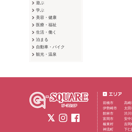
遊ぶ
学ぶ
美容・健康
医療・福祉
生活・働く
泊まる
自動車・バイク
観光・温泉
前橋市
高崎
伊勢崎市
太田
館林市
渋川
富岡市
安中
榛東村
吉岡
神流町
下仁