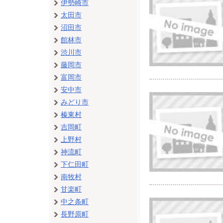
伊勢崎市
太田市
沼田市
館林市
渋川市
藤岡市
富岡市
安中市
みどり市
榛東村
吉岡町
上野村
神流町
下仁田町
南牧村
甘楽町
中之条町
長野原町