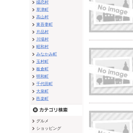
嬬恋村
草津町
高山村
東吾妻町
片品村
川場村
昭和村
みなかみ町
玉村町
板倉町
明和町
千代田町
大泉町
邑楽町
グルメ
ショッピング