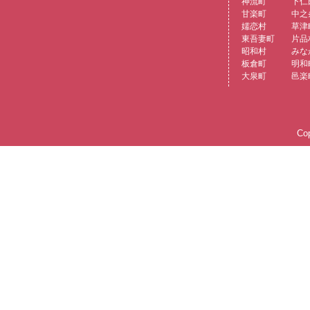
神流町
下仁
甘楽町
中之
嬬恋村
草津
東吾妻町
片品
昭和村
みな
板倉町
明和
大泉町
邑楽
Cop