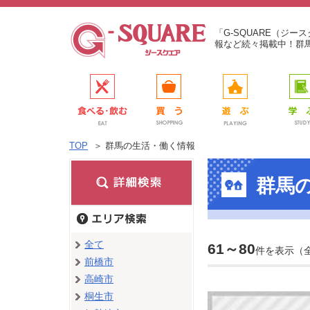
「G-SQUARE（ジ
報など続々掲載中！群
TOP
＞
群馬の生活・働く情報
群馬
全て
61～80
件を表示（
前橋市
高崎市
桐生市