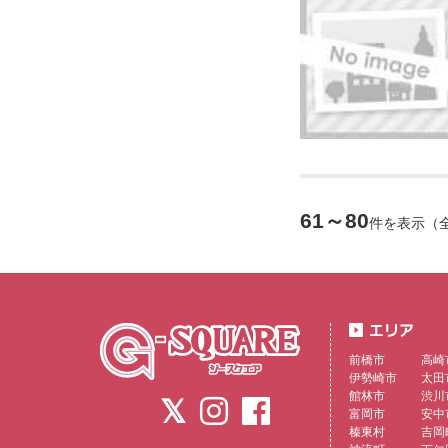
61～80
件を表示（
前橋市
高崎
伊勢崎市
太田
館林市
渋川
富岡市
安中
榛東村
吉岡