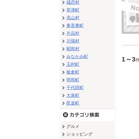
嬬恋村
草津町
高山村
東吾妻町
片品村
川場村
昭和村
みなかみ町
1～3
玉村町
板倉町
明和町
千代田町
大泉町
邑楽町
グルメ
ショッピング