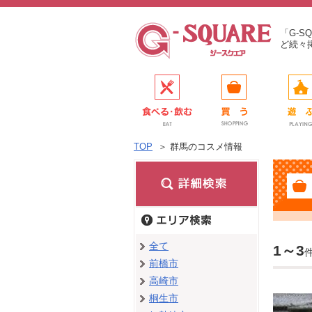
「G-
ど続々
TOP
＞
群馬のコスメ情報
全て
1～3
前橋市
高崎市
桐生市