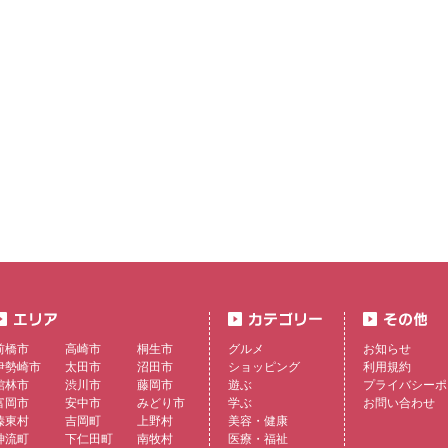
前橋市
高崎市
桐生市
グルメ
お知らせ
伊勢崎市
太田市
沼田市
ショッピング
利用規約
館林市
渋川市
藤岡市
遊ぶ
プライバシーポ
富岡市
安中市
みどり市
学ぶ
お問い合わせ
榛東村
吉岡町
上野村
美容・健康
神流町
下仁田町
南牧村
医療・福祉