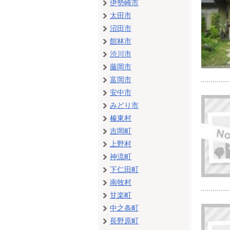
伊勢崎市
太田市
沼田市
館林市
渋川市
藤岡市
富岡市
安中市
みどり市
榛東村
吉岡町
上野村
神流町
下仁田町
南牧村
甘楽町
中之条町
長野原町