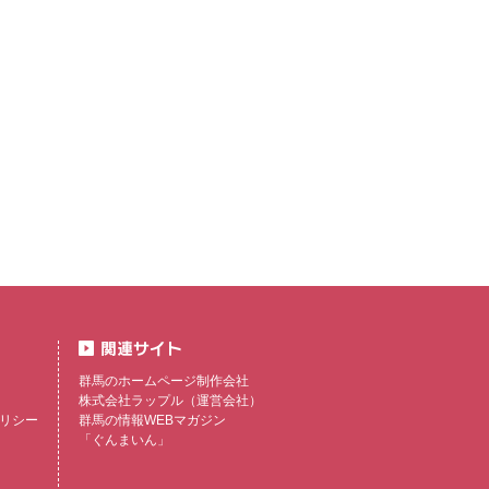
群馬のホームページ制作会社
株式会社ラップル
（運営会社）
リシー
群馬の情報WEBマガジン
「ぐんまいん」