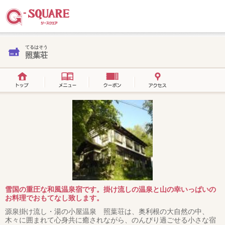
てるはそう
照葉荘
雪国の重圧な和風温泉宿です。掛け流しの温泉と山の幸いっぱいの
お料理でおもてなし致します。
源泉掛け流し・湯の小屋温泉 照葉荘は、奥利根の大自然の中、
木々に囲まれて心身共に癒されながら、のんびり過ごせる小さな宿