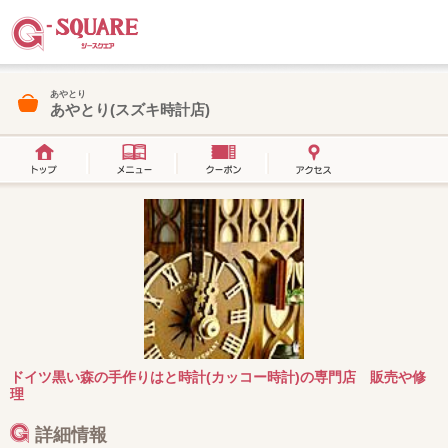
あやとり
あやとり(スズキ時計店)
ドイツ黒い森の手作りはと時計(カッコー時計)の専門店 販売や修
理
詳細情報