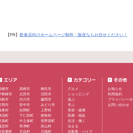
【PR】
飲食店向けホームページ制作・販促ならお任せください！
前橋市
高崎市
桐生市
グルメ
お知らせ
伊勢崎市
太田市
沼田市
ショッピング
利用規約
館林市
渋川市
藤岡市
遊ぶ
プライバシーポ
富岡市
安中市
みどり市
学ぶ
お問い合わせ
榛東村
吉岡町
上野村
美容・健康
神流町
下仁田町
南牧村
医療・福祉
甘楽町
中之条町
長野原町
生活・働く
嬬恋村
草津町
高山村
泊まる
東吾妻町
片品村
川場村
自動車・バイク