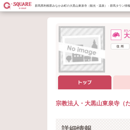
群馬県利根郡みなかみ町の大黒山東泉寺（観光・温泉） - 群馬タウン情報
だ
大
宗教法人・大黒山東泉寺（
詳細情報