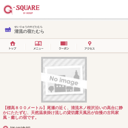
せいりゅうのやどたむら
清流の宿たむら
【標高８００メートル】尾瀬の近く、清流木ノ根沢沿いの高台に静
かにたたずむ、天然温泉掛け流しの貸切露天風呂が自慢の古民家
風・癒しの宿です。