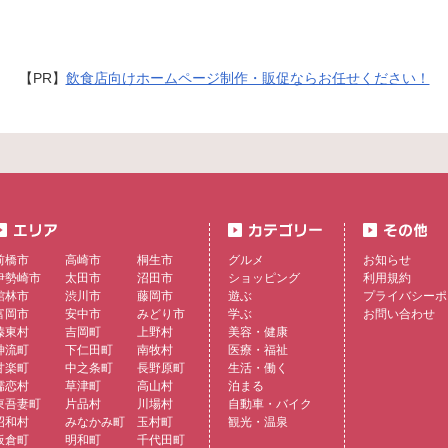
【PR】
飲食店向けホームページ制作・販促ならお任せください！
前橋市
高崎市
桐生市
グルメ
お知らせ
伊勢崎市
太田市
沼田市
ショッピング
利用規約
館林市
渋川市
藤岡市
遊ぶ
プライバシーポ
富岡市
安中市
みどり市
学ぶ
お問い合わせ
榛東村
吉岡町
上野村
美容・健康
神流町
下仁田町
南牧村
医療・福祉
甘楽町
中之条町
長野原町
生活・働く
嬬恋村
草津町
高山村
泊まる
東吾妻町
片品村
川場村
自動車・バイク
昭和村
みなかみ町
玉村町
観光・温泉
板倉町
明和町
千代田町