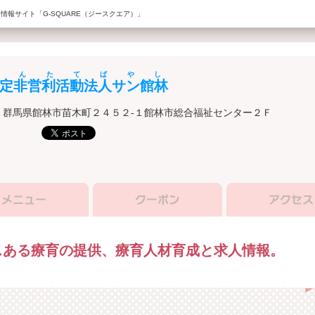
情報サイト「G-SQUARE（ジースクエア）」
さんたてばやし
定非営利活動法人サン館林
群馬県館林市苗木町２４５２-１館林市総合福祉センター２Ｆ
スある療育の提供、療育人材育成と求人情報。