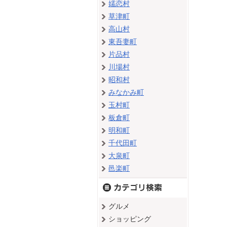
嬬恋村
草津町
高山村
東吾妻町
片品村
川場村
昭和村
みなかみ町
玉村町
板倉町
明和町
千代田町
大泉町
邑楽町
グルメ
ショッピング