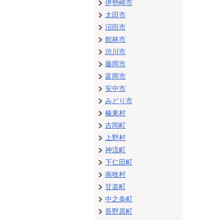
伊勢崎市
太田市
沼田市
館林市
渋川市
藤岡市
富岡市
安中市
みどり市
榛東村
吉岡町
上野村
神流町
下仁田町
南牧村
甘楽町
中之条町
長野原町