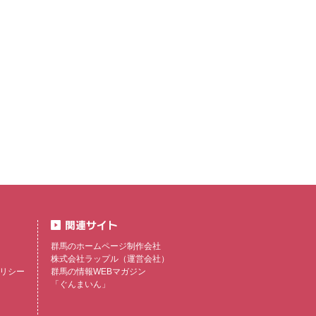
群馬のホームページ制作会社
株式会社ラップル
（運営会社）
リシー
群馬の情報WEBマガジン
「ぐんまいん」