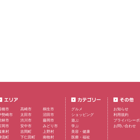
前橋市
高崎市
桐生市
グルメ
お知らせ
伊勢崎市
太田市
沼田市
ショッピング
利用規約
館林市
渋川市
藤岡市
遊ぶ
プライバシーポ
富岡市
安中市
みどり市
学ぶ
お問い合わせ
榛東村
吉岡町
上野村
美容・健康
神流町
下仁田町
南牧村
医療・福祉