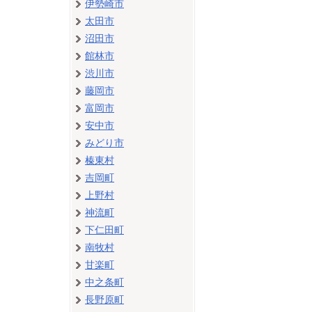
伊勢崎市
太田市
沼田市
館林市
渋川市
藤岡市
富岡市
安中市
みどり市
榛東村
吉岡町
上野村
神流町
下仁田町
南牧村
甘楽町
中之条町
長野原町