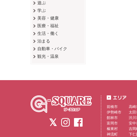
遊ぶ
学ぶ
美容・健康
医療・福祉
生活・働く
泊まる
自動車・バイク
観光・温泉
前橋市
高崎
伊勢崎市
太田
館林市
渋川
富岡市
安中
榛東村
吉岡
神流町
下仁