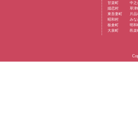
甘楽町
中之
嬬恋村
草津
東吾妻町
片品
昭和村
みな
板倉町
明和
大泉町
邑楽
Cop