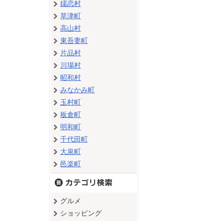
嬬恋村
草津町
高山村
東吾妻町
片品村
川場村
昭和村
みなかみ町
玉村町
板倉町
明和町
千代田町
大泉町
邑楽町
グルメ
ショッピング