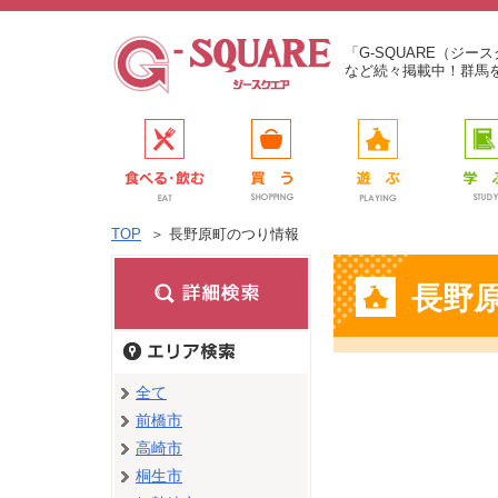
「G-SQUARE（ジ
など続々掲載中！群馬
TOP
＞
長野原町のつり情報
長野
全て
前橋市
高崎市
桐生市