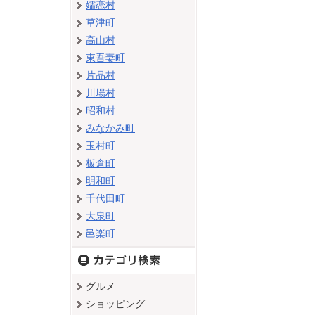
嬬恋村
草津町
高山村
東吾妻町
片品村
川場村
昭和村
みなかみ町
玉村町
板倉町
明和町
千代田町
大泉町
邑楽町
グルメ
ショッピング