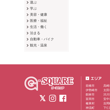
遊ぶ
学ぶ
美容・健康
医療・福祉
生活・働く
泊まる
自動車・バイク
観光・温泉
前橋市
高崎
伊勢崎市
太田
館林市
渋川
富岡市
安中
榛東村
吉岡
神流町
下仁