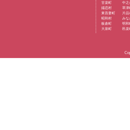
甘楽町
中之
嬬恋村
草津
東吾妻町
片品
昭和村
みな
板倉町
明和
大泉町
邑楽
Cop