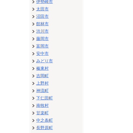
伊勢崎市
太田市
沼田市
館林市
渋川市
藤岡市
富岡市
安中市
みどり市
榛東村
吉岡町
上野村
神流町
下仁田町
南牧村
甘楽町
中之条町
長野原町