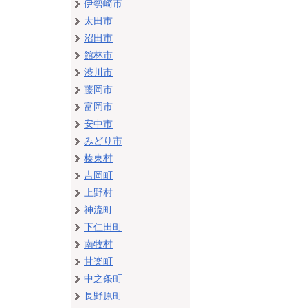
伊勢崎市
太田市
沼田市
館林市
渋川市
藤岡市
富岡市
安中市
みどり市
榛東村
吉岡町
上野村
神流町
下仁田町
南牧村
甘楽町
中之条町
長野原町