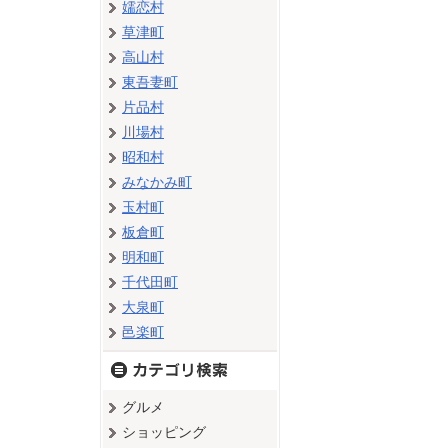
嬬恋村
草津町
高山村
東吾妻町
片品村
川場村
昭和村
みなかみ町
玉村町
板倉町
明和町
千代田町
大泉町
邑楽町
グルメ
ショッピング