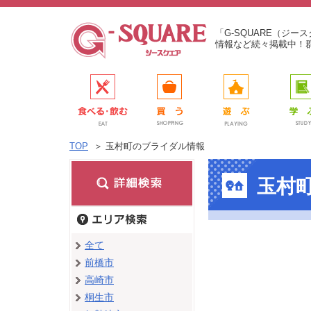
「G-SQUARE（ジ
情報など続々掲載中！
TOP
＞
玉村町のブライダル情報
玉村
全て
前橋市
高崎市
桐生市