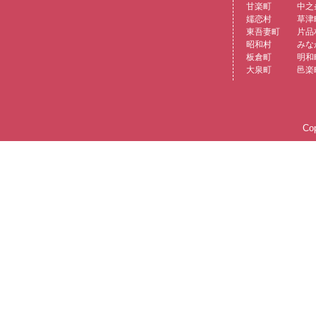
甘楽町
中之
嬬恋村
草津
東吾妻町
片品
昭和村
みな
板倉町
明和
大泉町
邑楽
Cop