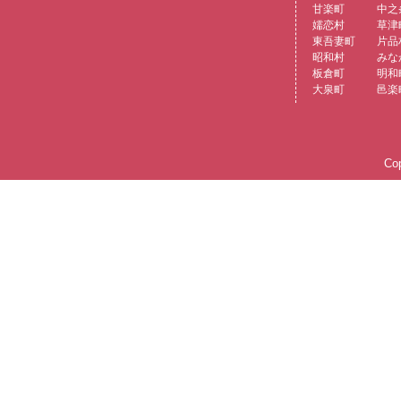
甘楽町
中之
嬬恋村
草津
東吾妻町
片品
昭和村
みな
板倉町
明和
大泉町
邑楽
Cop