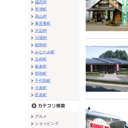
嬬恋村
草津町
高山村
東吾妻町
片品村
川場村
昭和村
みなかみ町
玉村町
板倉町
明和町
千代田町
大泉町
邑楽町
グルメ
ショッピング