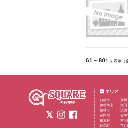
61～80
件を表示（
前橋市
高崎
伊勢崎市
太田
館林市
渋川
富岡市
安中
榛東村
吉岡
神流町
下仁