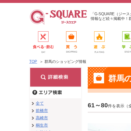
「G-SQUARE（ジ
情報など続々掲載中！
TOP
＞
群馬のショッピング情報
群馬
全て
61～80
件を表示（
前橋市
高崎市
桐生市