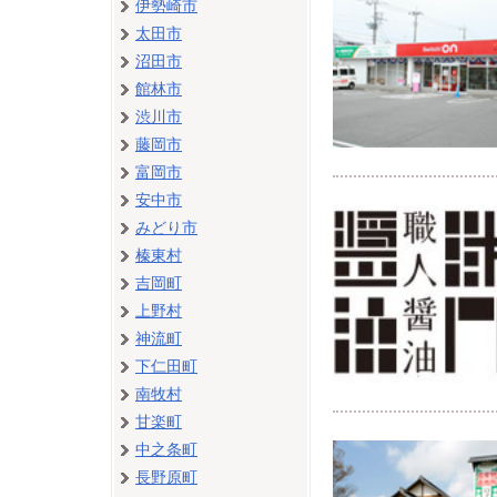
伊勢崎市
太田市
沼田市
館林市
渋川市
藤岡市
富岡市
安中市
みどり市
榛東村
吉岡町
上野村
神流町
下仁田町
南牧村
甘楽町
中之条町
長野原町