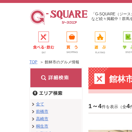
「G-SQUARE（ジ
など続々掲載中！群馬
TOP
＞
館林市のグルメ情報
館林
全て
1～4
4
件を表示（全
前橋市
高崎市
桐生市