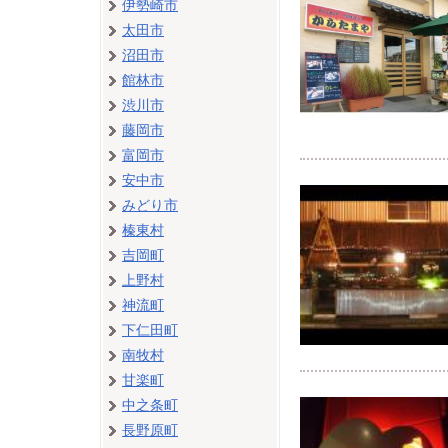
伊勢崎市
太田市
沼田市
館林市
渋川市
藤岡市
富岡市
安中市
みどり市
榛東村
吉岡町
上野村
神流町
下仁田町
南牧村
甘楽町
中之条町
長野原町