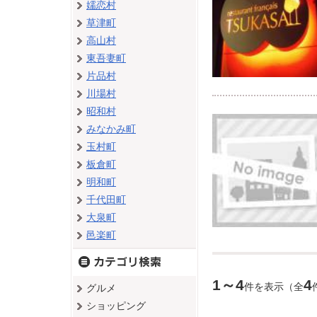
嬬恋村
草津町
高山村
東吾妻町
片品村
川場村
昭和村
みなかみ町
玉村町
板倉町
明和町
千代田町
大泉町
邑楽町
1～4
4
件を表示（全
グルメ
ショッピング