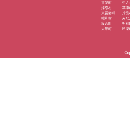
甘楽町
中之
嬬恋村
草津
東吾妻町
片品
昭和村
みな
板倉町
明和
大泉町
邑楽
Cop