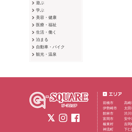
遊ぶ
学ぶ
美容・健康
医療・福祉
生活・働く
泊まる
自動車・バイク
観光・温泉
前橋市
高崎
伊勢崎市
太田
館林市
渋川
富岡市
安中
榛東村
吉岡
神流町
下仁