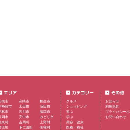
前橋市
高崎市
桐生市
グルメ
お知らせ
伊勢崎市
太田市
沼田市
ショッピング
利用規約
館林市
渋川市
藤岡市
遊ぶ
プライバシーポ
富岡市
安中市
みどり市
学ぶ
お問い合わせ
榛東村
吉岡町
上野村
美容・健康
神流町
下仁田町
南牧村
医療・福祉