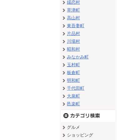
嬬恋村
草津町
高山村
東吾妻町
片品村
川場村
昭和村
みなかみ町
玉村町
板倉町
明和町
千代田町
大泉町
邑楽町
グルメ
ショッピング