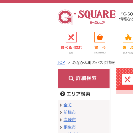
「G-
情報な
TOP
＞
みなかみ町のパスタ情報
全て
前橋市
高崎市
桐生市