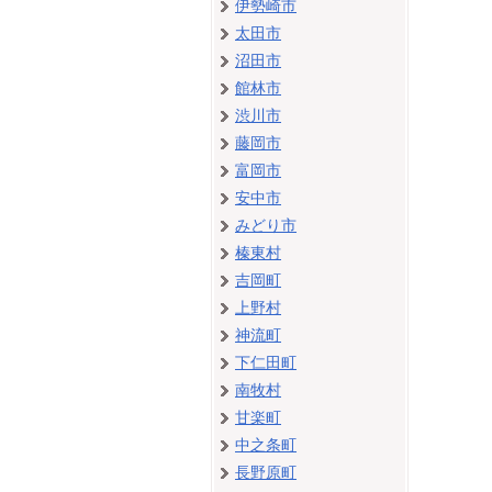
伊勢崎市
太田市
沼田市
館林市
渋川市
藤岡市
富岡市
安中市
みどり市
榛東村
吉岡町
上野村
神流町
下仁田町
南牧村
甘楽町
中之条町
長野原町