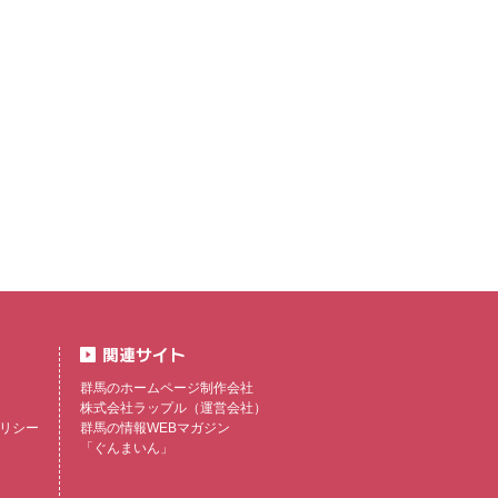
群馬のホームページ制作会社
株式会社ラップル
（運営会社）
リシー
群馬の情報WEBマガジン
「ぐんまいん」