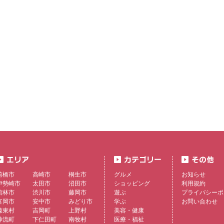
前橋市
高崎市
桐生市
グルメ
お知らせ
伊勢崎市
太田市
沼田市
ショッピング
利用規約
館林市
渋川市
藤岡市
遊ぶ
プライバシーポ
富岡市
安中市
みどり市
学ぶ
お問い合わせ
榛東村
吉岡町
上野村
美容・健康
神流町
下仁田町
南牧村
医療・福祉