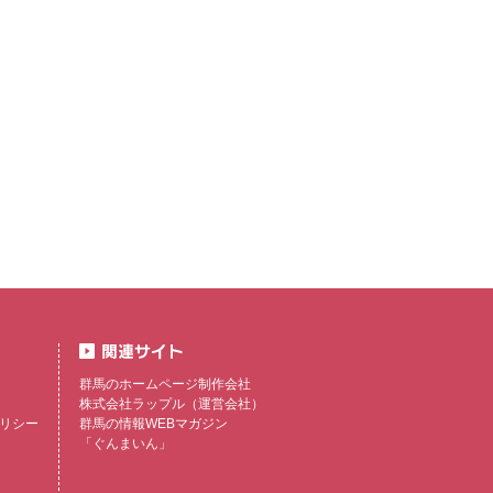
群馬のホームページ制作会社
株式会社ラップル
（運営会社）
リシー
群馬の情報WEBマガジン
「ぐんまいん」