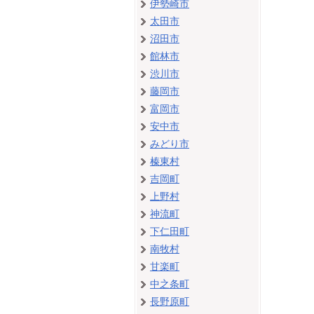
伊勢崎市
太田市
沼田市
館林市
渋川市
藤岡市
富岡市
安中市
みどり市
榛東村
吉岡町
上野村
神流町
下仁田町
南牧村
甘楽町
中之条町
長野原町