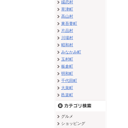
嬬恋村
草津町
高山村
東吾妻町
片品村
川場村
昭和村
みなかみ町
玉村町
板倉町
明和町
千代田町
大泉町
邑楽町
グルメ
ショッピング