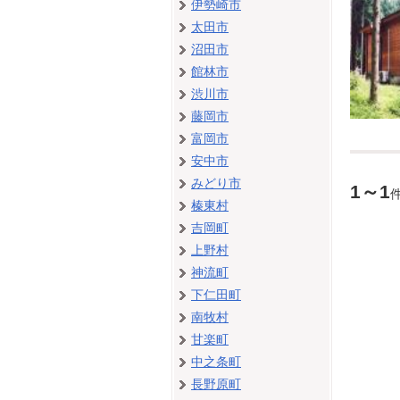
伊勢崎市
太田市
沼田市
館林市
渋川市
藤岡市
富岡市
安中市
みどり市
1～1
榛東村
吉岡町
上野村
神流町
下仁田町
南牧村
甘楽町
中之条町
長野原町