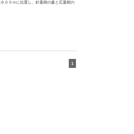
高６００ｍに位置し、針葉樹の森と広葉樹の
1