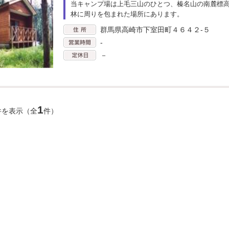
当キャンプ場は上毛三山のひとつ、榛名山の南麓標
林に周りを包まれた場所にあります。
群馬県高崎市下室田町４６４２-５
-
－
1
件を表示（全
件）