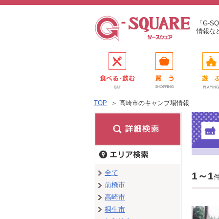
「G-
情報な
TOP
＞
高崎市のキャンプ場情報
全て
1～1
前橋市
高崎市
桐生市