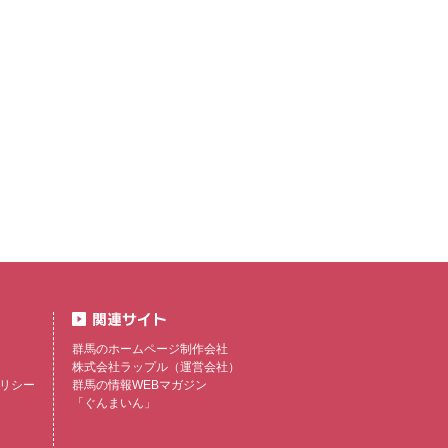
群馬のホームページ制作会社
株式会社ラップル
（運営会社）
リシー
群馬の情報WEBマガジン
「ぐんまいん」