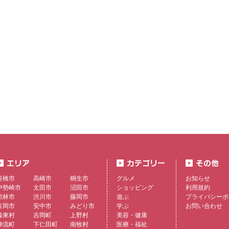
前橋市
高崎市
桐生市
グルメ
お知らせ
伊勢崎市
太田市
沼田市
ショッピング
利用規約
館林市
渋川市
藤岡市
遊ぶ
プライバシーポ
富岡市
安中市
みどり市
学ぶ
お問い合わせ
榛東村
吉岡町
上野村
美容・健康
神流町
下仁田町
南牧村
医療・福祉