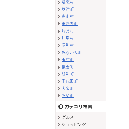
嬬恋村
草津町
高山村
東吾妻町
片品村
川場村
昭和村
みなかみ町
玉村町
板倉町
明和町
千代田町
大泉町
邑楽町
グルメ
ショッピング