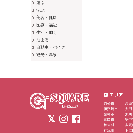
遊ぶ
学ぶ
美容・健康
医療・福祉
生活・働く
泊まる
自動車・バイク
観光・温泉
前橋市
高崎
伊勢崎市
太田
館林市
渋川
富岡市
安中
榛東村
吉岡
神流町
下仁