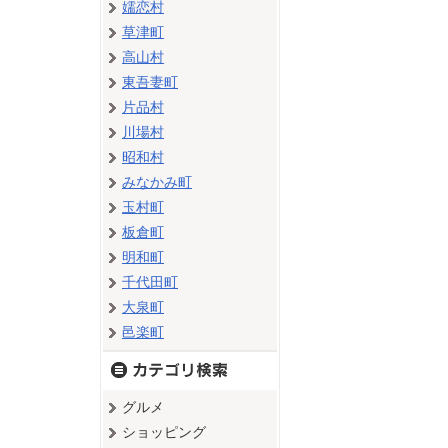
嬬恋村
草津町
高山村
東吾妻町
片品村
川場村
昭和村
みなかみ町
玉村町
板倉町
明和町
千代田町
大泉町
邑楽町
グルメ
ショッピング