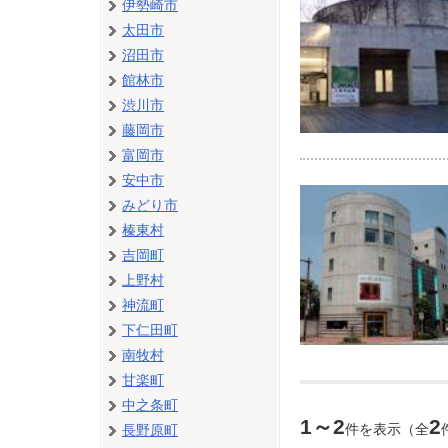
伊勢崎市
太田市
沼田市
館林市
渋川市
藤岡市
富岡市
安中市
みどり市
榛東村
吉岡町
上野村
神流町
下仁田町
南牧村
甘楽町
中之条町
1～2
2
件を表示（全
長野原町