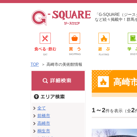
「G-SQUARE（ジ
など続々掲載中！群馬
TOP
＞
高崎市の美術館情報
高崎
全て
1～2
2
件を表示（全
前橋市
高崎市
桐生市