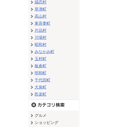
嬬恋村
草津町
高山村
東吾妻町
片品村
川場村
昭和村
みなかみ町
玉村町
板倉町
明和町
千代田町
大泉町
邑楽町
グルメ
ショッピング