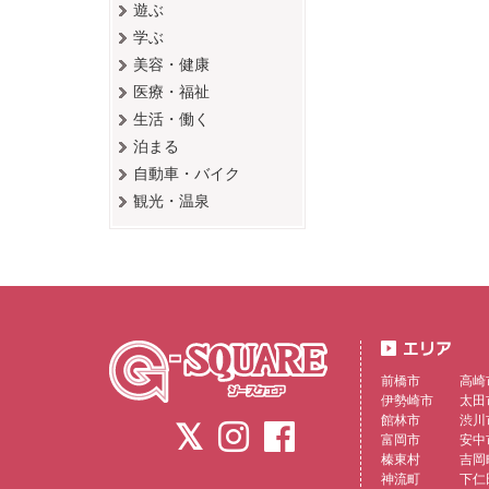
遊ぶ
学ぶ
美容・健康
医療・福祉
生活・働く
泊まる
自動車・バイク
観光・温泉
前橋市
高崎
伊勢崎市
太田
館林市
渋川
富岡市
安中
榛東村
吉岡
神流町
下仁