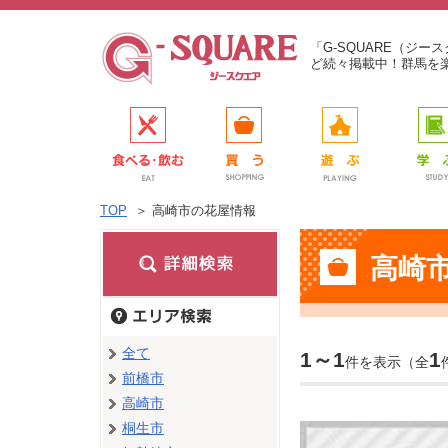
「G-SQUARE（ジ
ど続々掲載中！群馬を
TOP
＞
高崎市の花屋情報
高崎
全て
1～1
1
件を表示（全
前橋市
高崎市
桐生市