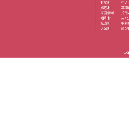
甘楽町
中之
嬬恋村
草津
東吾妻町
片品
昭和村
みな
板倉町
明和
大泉町
邑楽
Cop