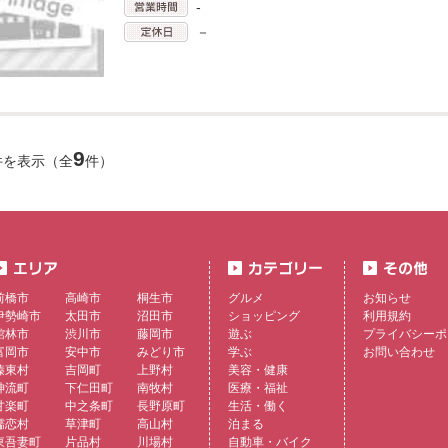
-
－
9
件を表示（全
件）
前橋市
高崎市
桐生市
グルメ
お知らせ
伊勢崎市
太田市
沼田市
ショッピング
利用規約
館林市
渋川市
藤岡市
遊ぶ
プライバシーポ
富岡市
安中市
みどり市
学ぶ
お問い合わせ
榛東村
吉岡町
上野村
美容・健康
神流町
下仁田町
南牧村
医療・福祉
甘楽町
中之条町
長野原町
生活・働く
嬬恋村
草津町
高山村
泊まる
東吾妻町
片品村
川場村
自動車・バイク