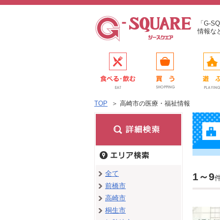
「G-
情報な
TOP
＞
高崎市の医療・福祉情報
全て
1～9
前橋市
高崎市
桐生市