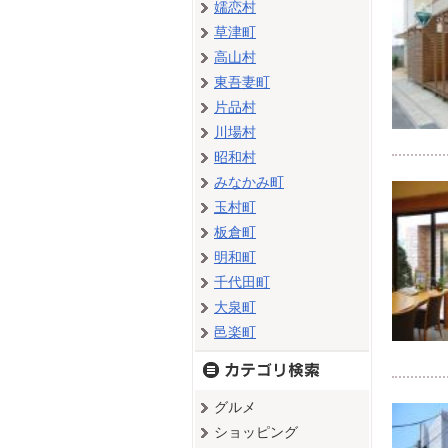
嬬恋村
草津町
高山村
東吾妻町
片品村
川場村
昭和村
みなかみ町
玉村町
板倉町
明和町
千代田町
大泉町
邑楽町
グルメ
ショッピング