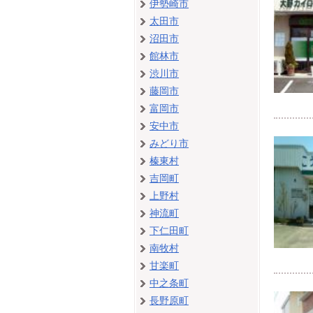
伊勢崎市
太田市
沼田市
館林市
渋川市
藤岡市
富岡市
安中市
みどり市
榛東村
吉岡町
上野村
神流町
下仁田町
南牧村
甘楽町
中之条町
長野原町